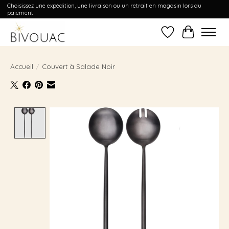
Choisissez une expédition, une livraison ou un retrait en magasin lors du
paiement
Liste de souhait
Panier
Accueil
/
Couvert à Salade Noir
Product image slideshow Items