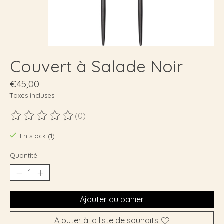
Couvert à Salade Noir
€45,00
Taxes incluses
(0)
Ce produit est évalué à
0
sur 5
En stock (1)
Quantité :
Ajouter au panier
Ajouter à la liste de souhaits