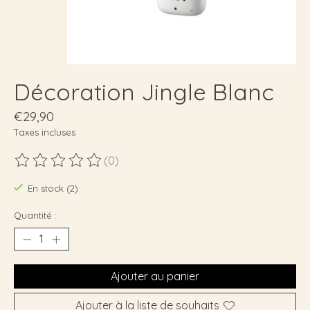
Décoration Jingle Blanc
€29,90
Taxes incluses
(0)
Ce produit est évalué à
0
sur 5
En stock (2)
Quantité :
Ajouter au panier
Ajouter à la liste de souhaits