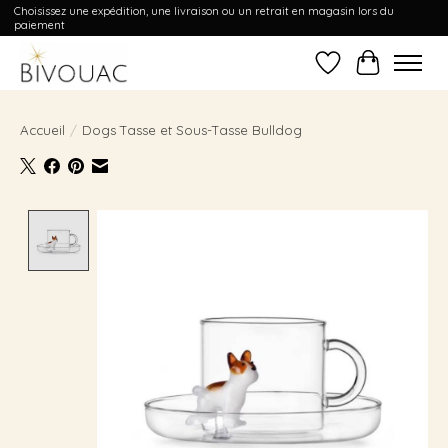
Choisissez une expédition, une livraison ou un retrait en magasin lors du
paiement
Liste de souhait
Panier
Accueil
/
Dogs Tasse et Sous-Tasse Bulldog
Product image slideshow Items