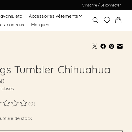
S’inscrire / Se connecter
Savons, etc
Accessoires vêtements
tes-cadeaux
Marques
gs Tumbler Chihuahua
50
ncluses
(0)
duit est évalué à
0
sur 5
rupture de stock