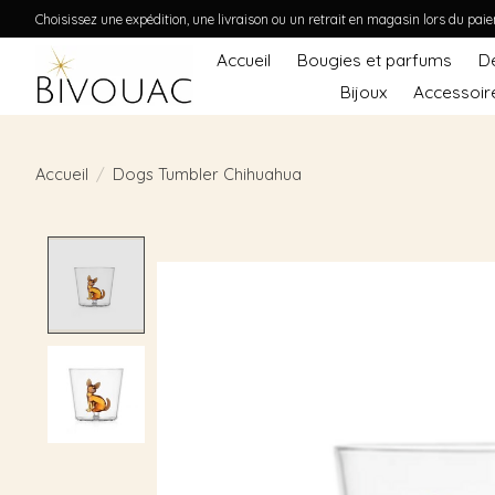
Choisissez une expédition, une livraison ou un retrait en magasin lors du pai
Accueil
Bougies et parfums
D
Bijoux
Accessoir
Accueil
/
Dogs Tumbler Chihuahua
Product image slideshow Items