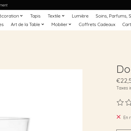
ement
écoration
Tapis
Textile
Lumière
Soins, Parfums, 
es
Art de la Table
Mobilier
Coffrets Cadeaux
Car
Do
€22,
Taxes i
Ce pro
En 