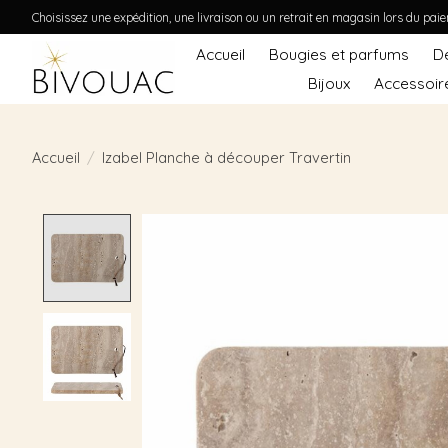
Choisissez une expédition, une livraison ou un retrait en magasin lors du pai
Accueil
Bougies et parfums
D
Bijoux
Accessoir
Accueil
/
Izabel Planche à découper Travertin
Product image slideshow Items