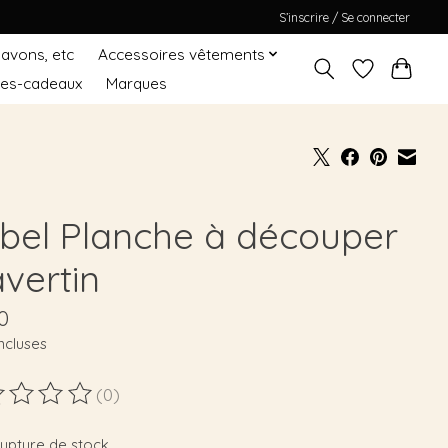
S’inscrire / Se connecter
Savons, etc
Accessoires vêtements
tes-cadeaux
Marques
abel Planche à découper
vertin
0
ncluses
(0)
duit est évalué à
0
sur 5
rupture de stock