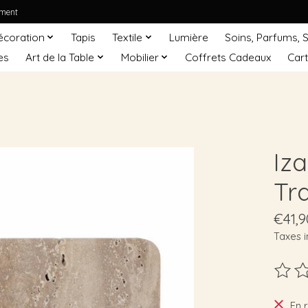
ement
écoration
Tapis
Textile
Lumière
Soins, Parfums, 
es
Art de la Table
Mobilier
Coffrets Cadeaux
Car
Iz
Tra
€41,9
Taxes i
Ce pro
En 