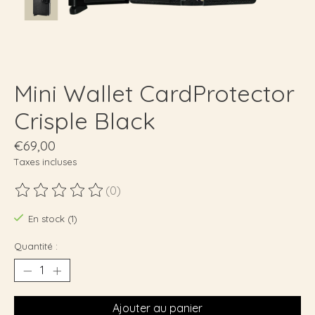
Mini Wallet CardProtector
Crisple Black
€69,00
Taxes incluses
(0)
Ce produit est évalué à
0
sur 5
En stock (1)
Quantité :
Ajouter au panier