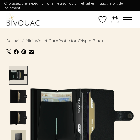
Choisissez une expédition, une livraison ou un retrait en magasin lors du
paiement
Liste de souhait
Panier
Accueil
/
Mini Wallet CardProtector Crisple Black
Product image slideshow Items