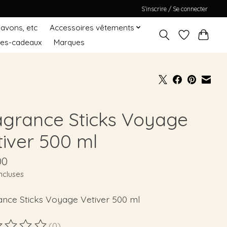
S’inscrire / Se connecter
Savons, etc
Accessoires vêtements
tes-cadeaux
Marques
agrance Sticks Voyage
tiver 500 ml
00
ncluses
ance Sticks Voyage Vetiver 500 ml
(0)