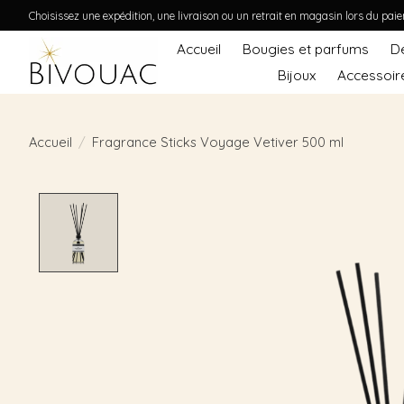
Choisissez une expédition, une livraison ou un retrait en magasin lors du pai
Accueil
Bougies et parfums
D
Bijoux
Accessoir
Accueil
/
Fragrance Sticks Voyage Vetiver 500 ml
Product image slideshow Items