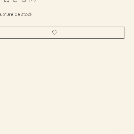
duit est évalué à
0
sur 5
rupture de stock