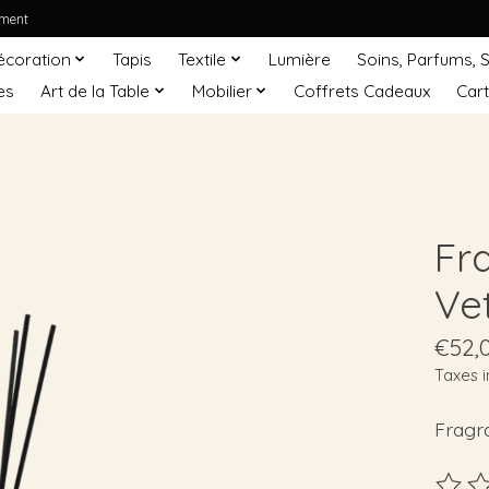
ement
écoration
Tapis
Textile
Lumière
Soins, Parfums, 
es
Art de la Table
Mobilier
Coffrets Cadeaux
Car
Fr
Ve
€52,
Taxes i
Fragr