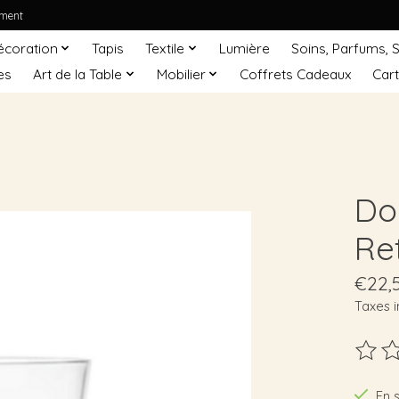
ement
écoration
Tapis
Textile
Lumière
Soins, Parfums, 
es
Art de la Table
Mobilier
Coffrets Cadeaux
Car
Do
Re
€22,
Taxes i
Ce pro
En 