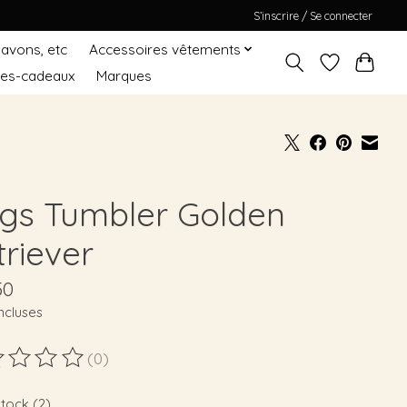
S’inscrire / Se connecter
Savons, etc
Accessoires vêtements
tes-cadeaux
Marques
gs Tumbler Golden
triever
50
ncluses
(0)
duit est évalué à
0
sur 5
stock (2)