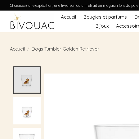
Choisissez une expédition, une livraison ou un retrait en magasin lors du pai
Accueil
Bougies et parfums
D
Bijoux
Accessoir
Accueil
/
Dogs Tumbler Golden Retriever
Product image slideshow Items