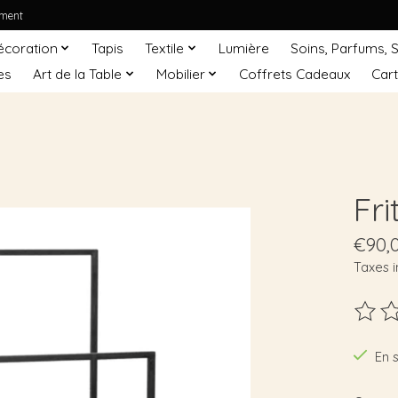
ement
écoration
Tapis
Textile
Lumière
Soins, Parfums, 
es
Art de la Table
Mobilier
Coffrets Cadeaux
Car
Fri
€90,
Taxes i
Ce pro
En 