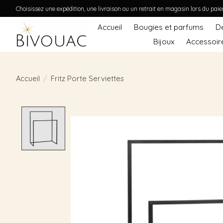
Choisissez une expédition, une livraison ou un retrait en magasin lors du pai
Accueil
Bougies et parfums
D
Bijoux
Accessoir
Accueil
/
Fritz Porte Serviettes
Product image slideshow Items