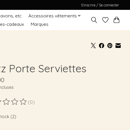
S’inscrire / Se connecter
Savons, etc
Accessoires vêtements
tes-cadeaux
Marques
tz Porte Serviettes
00
ncluses
(0)
duit est évalué à
0
sur 5
stock (2)