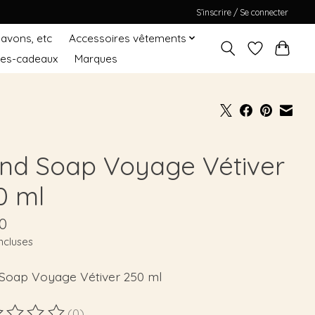
S’inscrire / Se connecter
Savons, etc
Accessoires vêtements
tes-cadeaux
Marques
nd Soap Voyage Vétiver
0 ml
0
ncluses
Soap Voyage Vétiver 250 ml
(0)