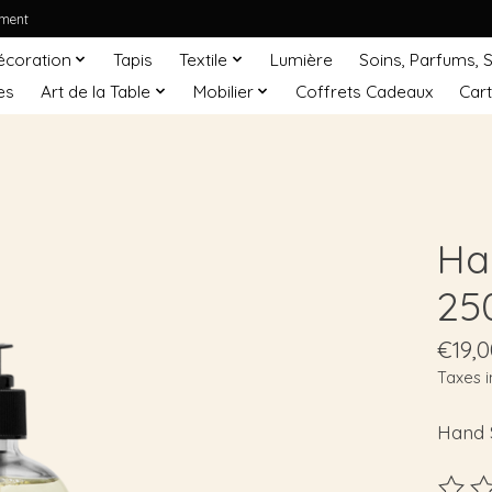
ement
écoration
Tapis
Textile
Lumière
Soins, Parfums, 
es
Art de la Table
Mobilier
Coffrets Cadeaux
Car
Ha
25
€19,0
Taxes i
Hand 