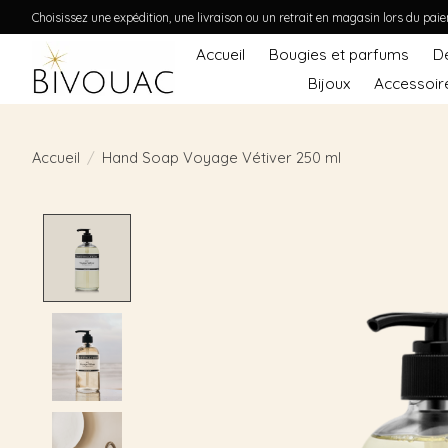
Choisissez une expédition, une livraison ou un retrait en magasin lors du pai
Accueil
Bougies et parfums
D
Bijoux
Accessoir
Accueil
/
Hand Soap Voyage Vétiver 250 ml
Product image slideshow Items