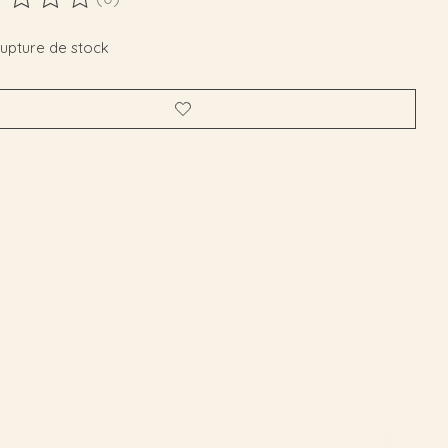
duit est évalué à
0
sur 5
rupture de stock