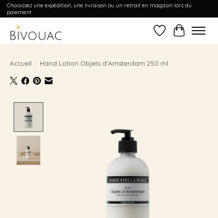
Choisissez une expédition, une livraison ou un retrait en magasin lors du
paiement
Liste de souhait
Panier
Accueil
/
Hand Lotion Objets d’Amsterdam 250 ml
Product image slideshow Items