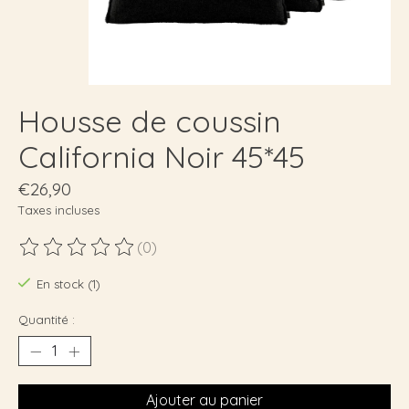
Housse de coussin
California Noir 45*45
€26,90
Taxes incluses
(0)
Ce produit est évalué à
0
sur 5
En stock (1)
Quantité :
Ajouter au panier