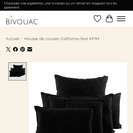
Choisissez une expédition, une livraison ou un retrait en magasin lors du
paiement
Liste de souhait
Panier
Accueil
/
Housse de coussin California Noir 45*45
Product image slideshow Items