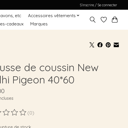
S’inscrire / Se connecter
Savons, etc
Accessoires vêtements
tes-cadeaux
Marques
usse de coussin New
lhi Pigeon 40*60
00
ncluses
(0)
duit est évalué à
0
sur 5
rupture de stock