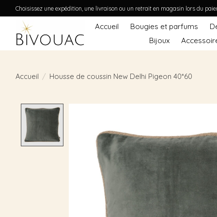
Choisissez une expédition, une livraison ou un retrait en magasin lors du pai
Accueil
Bougies et parfums
D
Bijoux
Accessoir
Accueil
/
Housse de coussin New Delhi Pigeon 40*60
Product image slideshow Items