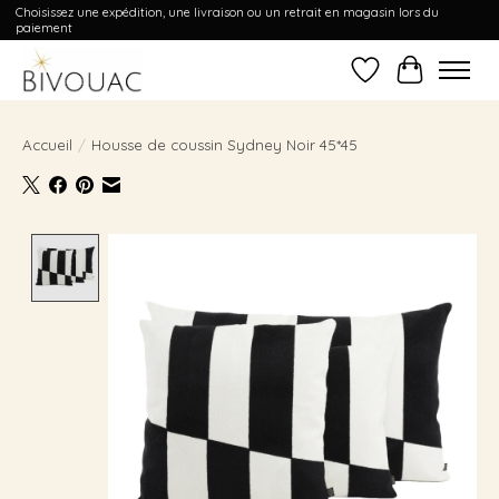
Choisissez une expédition, une livraison ou un retrait en magasin lors du
paiement
Liste de souhait
Panier
Accueil
/
Housse de coussin Sydney Noir 45*45
Product image slideshow Items