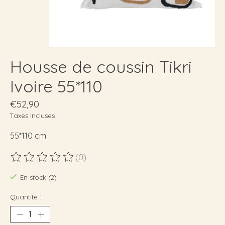
Housse de coussin Tikri
Ivoire 55*110
€52,90
Taxes incluses
55*110 cm
(0)
Ce produit est évalué à
0
sur 5
En stock (2)
Quantité :