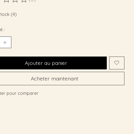
duit est évalué à
0
sur 5
stock (4)
é :
Ajouter au panier
Acheter maintenant
ter pour comparer