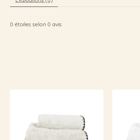
0
étoiles selon
0
avis
Articles du carrousel de produits