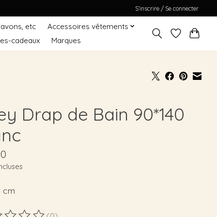
S’inscrire / Se connecter
Savons, etc
Accessoires vêtements
tes-cadeaux
Marques
sey Drap de Bain 90*140
anc
90
ncluses
0 cm
(0)