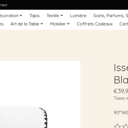
ement
écoration
Tapis
Textile
Lumière
Soins, Parfums, 
es
Art de la Table
Mobilier
Coffrets Cadeaux
Car
Is
Bl
€39,
Taxes i
90*14