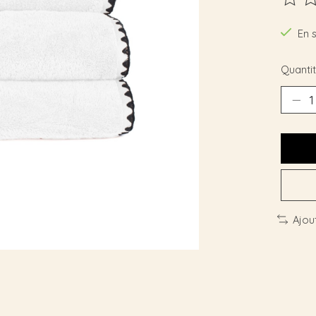
Ce pro
En 
Quantit
Ajou