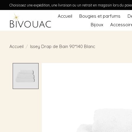
Choisissez une expédition, une livraison ou un retrait en magasin lors du pai
Accueil
Bougies et parfums
D
Bijoux
Accessoir
Accueil
/
Issey Drap de Bain 90*140 Blanc
Product image slideshow Items