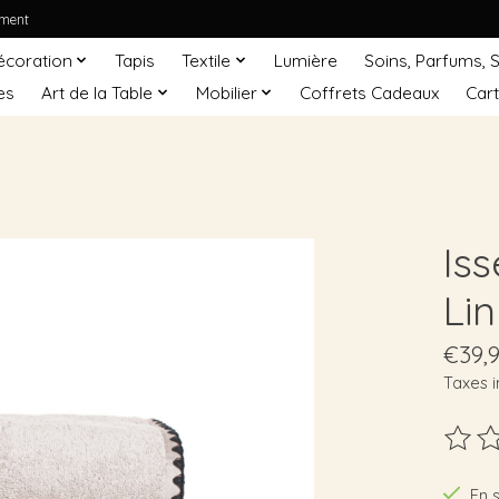
ement
écoration
Tapis
Textile
Lumière
Soins, Parfums, 
es
Art de la Table
Mobilier
Coffrets Cadeaux
Car
Is
Lin
€39,
Taxes i
Ce pro
En 