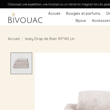
Choisissez une expédition, une livraison ou un retrait en magasin lors du pai
Accueil
Bougies et parfums
D
Bijoux
Accessoir
Accueil
/
Issey Drap de Bain 90*140 Lin
Product image slideshow Items