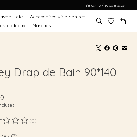
S’inscrire / Se connecter
Savons, etc
Accessoires vêtements
tes-cadeaux
Marques
sey Drap de Bain 90*140
90
ncluses
(0)
duit est évalué à
0
sur 5
stock (2)