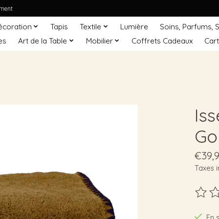
ement
écoration
Tapis
Textile
Lumière
Soins, Parfums, 
es
Art de la Table
Mobilier
Coffrets Cadeaux
Car
Is
Go
€39,
Taxes i
Ce pro
En 