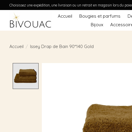
Choisissez une expédition, une livraison ou un retrait en magasin lors du pai
Accueil
Bougies et parfums
D
Bijoux
Accessoir
Accueil
/
Issey Drap de Bain 90*140 Gold
Product image slideshow Items