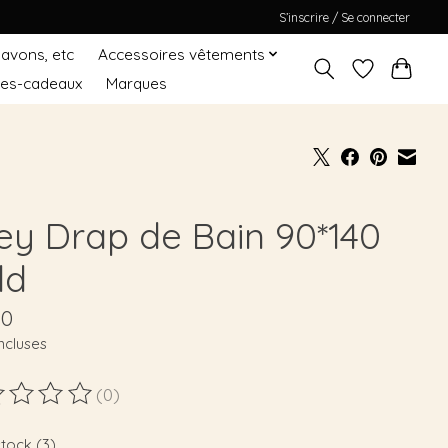
S’inscrire / Se connecter
Savons, etc
Accessoires vêtements
tes-cadeaux
Marques
sey Drap de Bain 90*140
ld
90
ncluses
(0)
duit est évalué à
0
sur 5
stock (3)