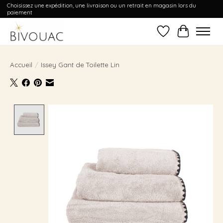
Choisissez une expédition, une livraison ou un retrait en magasin lors du
paiement
Liste de souhait
Panier
Accueil
/
Issey Gant de Toilette Lin
Product image slideshow Items