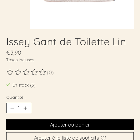
Issey Gant de Toilette Lin
€3,90
Taxes incluses
(0)
Ce produit est évalué à
0
sur 5
En stock (5)
Quantité :
Ajouter au panier
Ajouter à la liste de souhaits