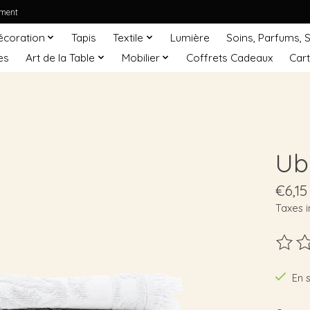
ement
écoration
Tapis
Textile
Lumière
Soins, Parfums, 
es
Art de la Table
Mobilier
Coffrets Cadeaux
Car
Ub
€6,15
Taxes i
Ce pro
En 