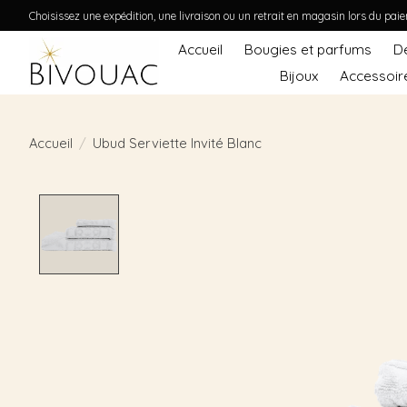
Choisissez une expédition, une livraison ou un retrait en magasin lors du pai
Accueil
Bougies et parfums
D
Bijoux
Accessoir
Accueil
/
Ubud Serviette Invité Blanc
Product image slideshow Items