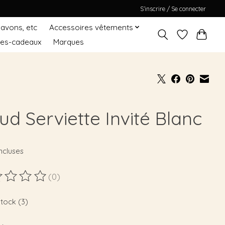
S’inscrire / Se connecter
Savons, etc
Accessoires vêtements
tes-cadeaux
Marques
ud Serviette Invité Blanc
ncluses
(0)
duit est évalué à
0
sur 5
stock (3)