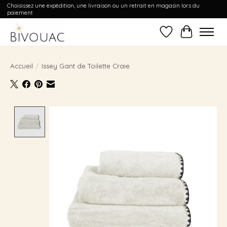
Choisissez une expédition, une livraison ou un retrait en magasin lors du
paiement
Liste de souhait
Panier
Accueil
/
Issey Gant de Toilette Craie
Product image slideshow Items