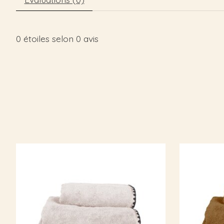
0
étoiles selon
0
avis
Articles du carrousel de produits