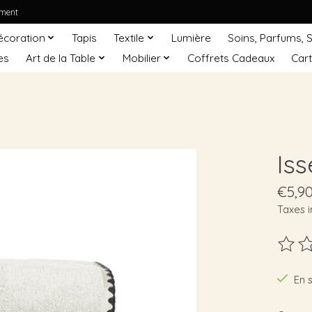
ement
écoration
Tapis
Textile
Lumière
Soins, Parfums, 
es
Art de la Table
Mobilier
Coffrets Cadeaux
Car
Iss
€5,9
Taxes i
Ce pro
En 