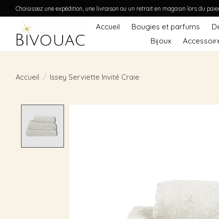
Choisissez une expédition, une livraison ou un retrait en magasin lors du pai
Accueil
Bougies et parfums
D
Bijoux
Accessoir
Accueil
/
Issey Serviette Invité Craie
Product image slideshow Items