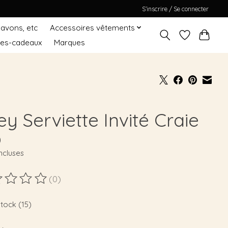
S’inscrire / Se connecter
Savons, etc
Accessoires vêtements
tes-cadeaux
Marques
ey Serviette Invité Craie
0
ncluses
(0)
duit est évalué à
0
sur 5
stock (15)