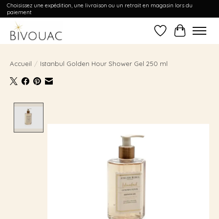
Choisissez une expédition, une livraison ou un retrait en magasin lors du
paiement
Liste de souhait
Panier
Accueil
/
Istanbul Golden Hour Shower Gel 250 ml
Product image slideshow Items