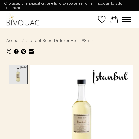
Choisissez une expédition, une livraison ou un retrait en magasin lors du
paiement
Liste de souhait
Panier
Accueil
/
Istanbul Reed Diffuser Refill 985 ml
Product image slideshow Items