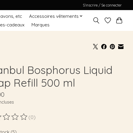
S’inscrire / Se connecter
Savons, etc
Accessoires vêtements
tes-cadeaux
Marques
tanbul Bosphorus Liquid
ap Refill 500 ml
00
ncluses
(0)
duit est évalué à
0
sur 5
stock (5)