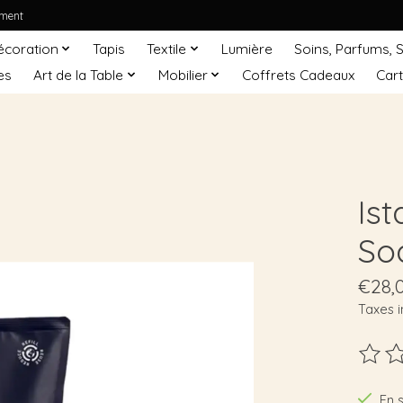
ement
écoration
Tapis
Textile
Lumière
Soins, Parfums, 
es
Art de la Table
Mobilier
Coffrets Cadeaux
Car
Is
So
€28,
Taxes i
Ce pro
En 