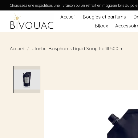
Choisissez une expédition, une livraison ou un retrait en magasin lors du pai
Accueil
Bougies et parfums
D
Bijoux
Accessoir
Accueil
/
Istanbul Bosphorus Liquid Soap Refill 500 ml
Product image slideshow Items