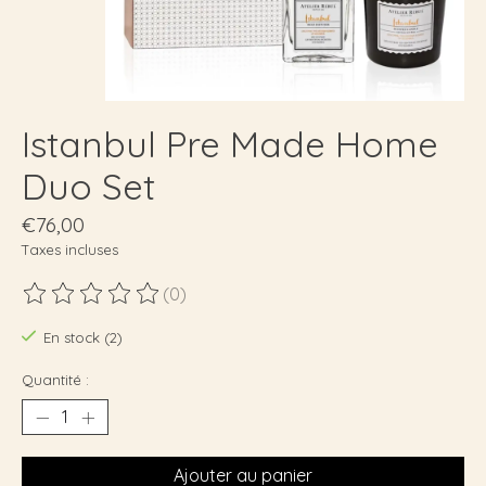
Istanbul Pre Made Home
Duo Set
€76,00
Taxes incluses
(0)
Ce produit est évalué à
0
sur 5
En stock (2)
Quantité :
Ajouter au panier