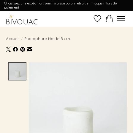
Choisissez une expédition, une livraison ou un retrait en magasin lors du
paiement
Liste de souhait
Panier
Accueil
/
Photophore Halde 8 cm
Product image slideshow Items