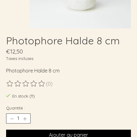
Photophore Halde 8 cm
€12,50
Taxes incluses
Photophore Halde 8 cm
(0)
Ce produit est évalué à
0
sur 5
En stock (11)
Quantité :
Ajouter au panier