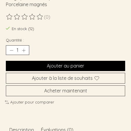
Porcelaine magnés
(0)
Ce produit est évalué à
0
sur 5
En stock (12)
Quantité :
Ajouter au panier
Ajouter à la liste de souhaits
Acheter maintenant
Ajouter pour comparer
Description
Évaluations (0)