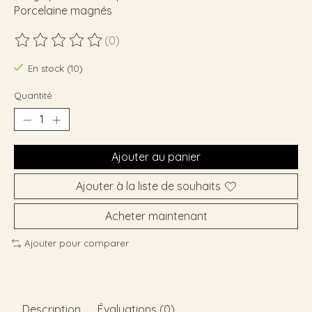
Porcelaine magnés
(0)
Ce produit est évalué à
0
sur 5
En stock (10)
Quantité :
Ajouter au panier
Ajouter à la liste de souhaits
Acheter maintenant
Ajouter pour comparer
Description
Évaluations (0)