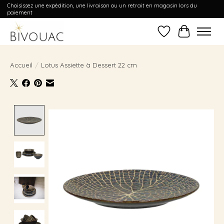
Choisissez une expédition, une livraison ou un retrait en magasin lors du
paiement
Liste de souhait
Panier
Accueil
/
Lotus Assiette à Dessert 22 cm
Product image slideshow Items