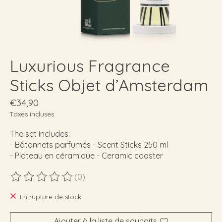
Luxurious Fragrance
Sticks Objet d’Amsterdam
€34,90
Taxes incluses
The set includes:
- Bâtonnets parfumés - Scent Sticks 250 ml
- Plateau en céramique - Ceramic coaster
(0)
Ce produit est évalué à
0
sur 5
En rupture de stock
Ajouter à la liste de souhaits