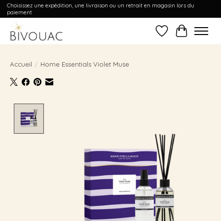
Choisissez une expédition, une livraison ou un retrait en magasin lors du
paiement
Liste de souhait
Panier
Accueil
/
Home Essentials Violet Muse
Product image slideshow Items