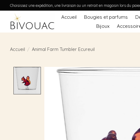
Choisissez une expédition, une livraison ou un retrait en magasin lors du pai
Accueil
Bougies et parfums
D
Bijoux
Accessoir
Accueil
/
Animal Farm Tumbler Ecureuil
Product image slideshow Items