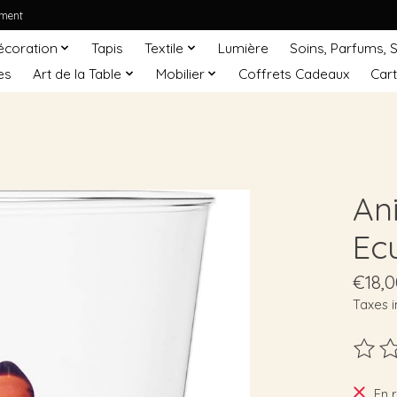
ement
écoration
Tapis
Textile
Lumière
Soins, Parfums, 
es
Art de la Table
Mobilier
Coffrets Cadeaux
Car
An
Ecu
€18,0
Taxes i
Ce pro
En 