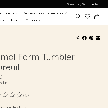
S’inscrire / Se connecter
Savons, etc
Accessoires vêtements
tes-cadeaux
Marques
imal Farm Tumbler
reuil
0
ncluses
(0)
duit est évalué à
0
sur 5
rupture de stock