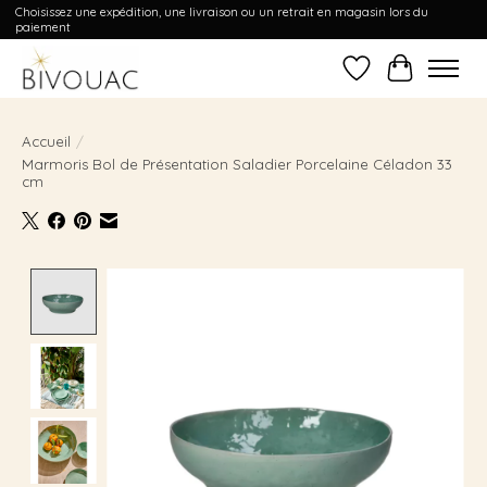
Choisissez une expédition, une livraison ou un retrait en magasin lors du
paiement
Liste de souhait
Panier
Accueil
/
Marmoris Bol de Présentation Saladier Porcelaine Céladon 33
cm
Product image slideshow Items