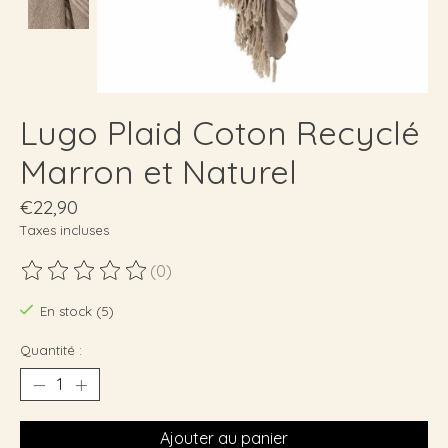
Lugo Plaid Coton Recyclé
Marron et Naturel
€22,90
Taxes incluses
(0)
Ce produit est évalué à
0
sur 5
En stock (5)
Quantité :
Ajouter au panier