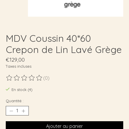
MDV Coussin 40*60
Crepon de Lin Lavé Grège
€129,00
Taxes incluses
(0)
Ce produit est évalué à
0
sur 5
En stock (4)
Quantité :
Ajouter au panier