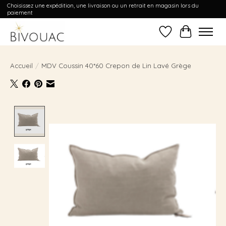
Choisissez une expédition, une livraison ou un retrait en magasin lors du
paiement
Liste de souhait
Panier
Accueil
/
MDV Coussin 40*60 Crepon de Lin Lavé Grège
Product image slideshow Items