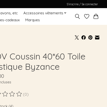
S’inscrire / Se connecter
Savons, etc
Accessoires vêtements
tes-cadeaux
Marques
V Coussin 40*60 Toile
stique Byzance
00
ncluses
(0)
duit est évalué à
0
sur 5
stock (4)