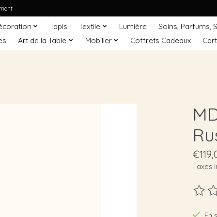
ement
écoration
Tapis
Textile
Lumière
Soins, Parfums, 
es
Art de la Table
Mobilier
Coffrets Cadeaux
Car
MD
Ru
€119,
Taxes i
Ce pro
En 