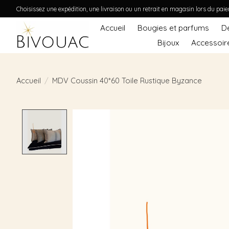
Choisissez une expédition, une livraison ou un retrait en magasin lors du pai
Accueil
Bougies et parfums
D
Bijoux
Accessoir
Accueil
/
MDV Coussin 40*60 Toile Rustique Byzance
Product image slideshow Items