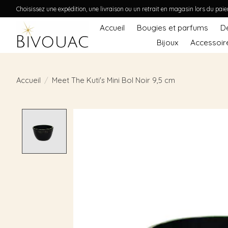
Choisissez une expédition, une livraison ou un retrait en magasin lors du pai
Accueil
Bougies et parfums
D
Bijoux
Accessoir
Accueil
/
Meet The Kuti's Mini Bol Noir 9,5 cm
Product image slideshow Items