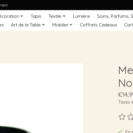
ement
écoration
Tapis
Textile
Lumière
Soins, Parfums, 
es
Art de la Table
Mobilier
Coffrets Cadeaux
Car
Mee
No
€14,9
Taxes i
Ce pro
En 