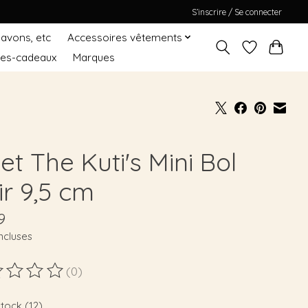
S’inscrire / Se connecter
Savons, etc
Accessoires vêtements
tes-cadeaux
Marques
t The Kuti's Mini Bol
ir 9,5 cm
9
ncluses
(0)
duit est évalué à
0
sur 5
stock (12)