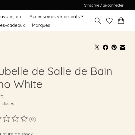
S’inscrire / Se connecter
Savons, etc
Accessoires vêtements
tes-cadeaux
Marques
ubelle de Salle de Bain
no White
95
ncluses
(0)
duit est évalué à
0
sur 5
rupture de stock