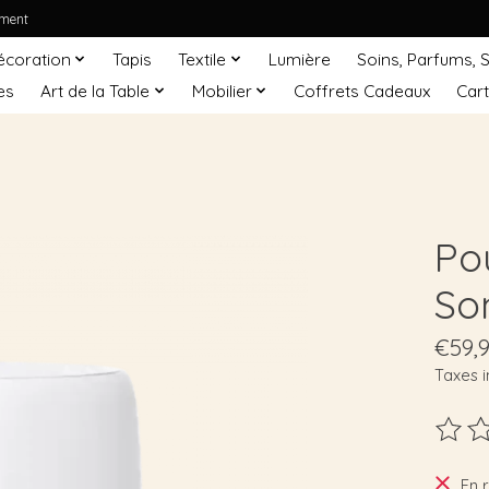
ement
écoration
Tapis
Textile
Lumière
Soins, Parfums, 
es
Art de la Table
Mobilier
Coffrets Cadeaux
Car
Po
So
€59,
Taxes i
Ce pro
En 