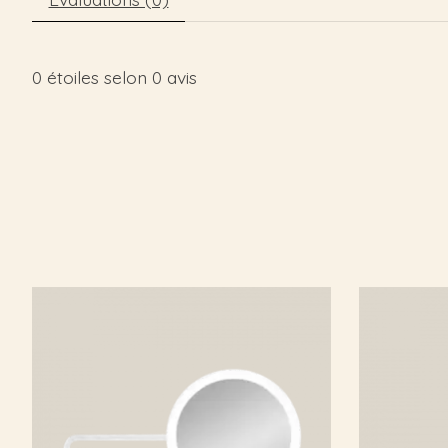
0
étoiles selon
0
avis
Articles du carrousel de produits