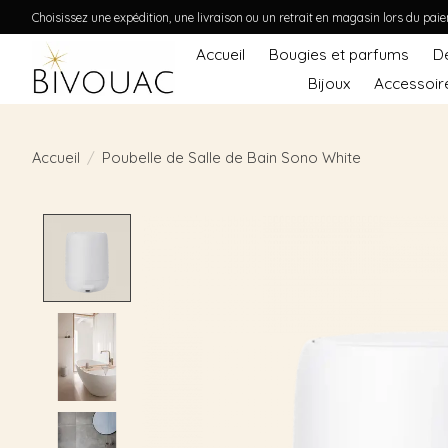
Choisissez une expédition, une livraison ou un retrait en magasin lors du pai
Accueil
Bougies et parfums
D
Bijoux
Accessoir
Accueil
/
Poubelle de Salle de Bain Sono White
Product image slideshow Items