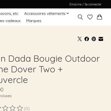
S’inscrire / Se connecter
Savons, etc
Accessoires vêtements
tes-cadeaux
Marques
n Dada Bougie Outdoor
ne Dover Two +
uvercle
00
ncluses
(0)
duit est évalué à
0
sur 5