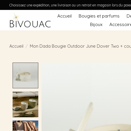
Choisissez une expédition, une livraison ou un retrait en magasin lors du pai
Accueil
Bougies et parfums
D
Bijoux
Accessoir
Accueil
/
Mon Dada Bougie Outdoor June Dover Two + cou
Product image slideshow Items