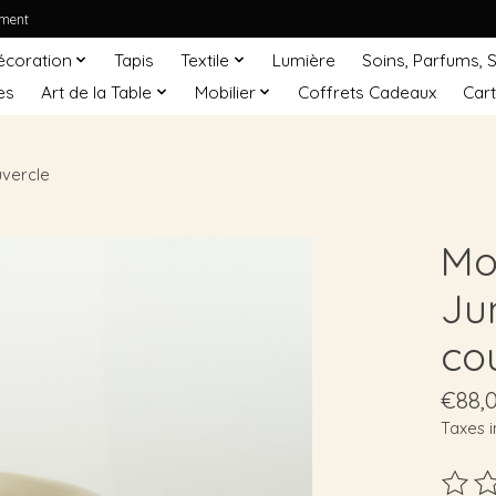
ement
écoration
Tapis
Textile
Lumière
Soins, Parfums, 
es
Art de la Table
Mobilier
Coffrets Cadeaux
Car
vercle
Mo
Ju
co
€88,
Taxes i
Ce pro