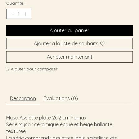
Quantité :
Ajouter au panier
Ajouter à la liste de souhaits
Acheter maintenant
Ajouter pour comparer
Description
Évaluations (0)
Mysa Assiette plate 26,2 cm Pomax
Série Mysa : céramique écrue et beige brillante
texturée
La série comprend : assiettes, bols, saladiers, etc