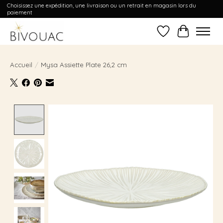
Choisissez une expédition, une livraison ou un retrait en magasin lors du
paiement
Liste de souhait
Panier
Accueil
/
Mysa Assiette Plate 26,2 cm
Product image slideshow Items