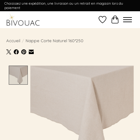
Choisissez une expédition, une livraison ou un retrait en magasin lors du
paiement
Liste de souhait
Panier
Accueil
/
Nappe Corte Naturel 160*250
Product image slideshow Items