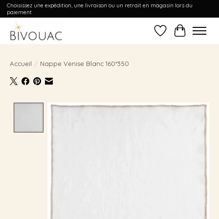
Choisissez une expédition, une livraison ou un retrait en magasin lors du
paiement
Liste de souhait
Panier
Accueil
/
Nappe Venise Blanc 160*350
Product image slideshow Items