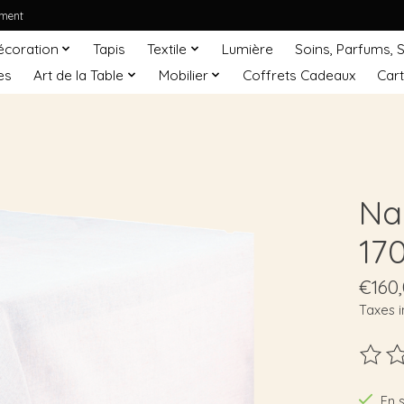
ement
écoration
Tapis
Textile
Lumière
Soins, Parfums, 
es
Art de la Table
Mobilier
Coffrets Cadeaux
Car
Na
17
€160
Taxes i
Ce pro
En 