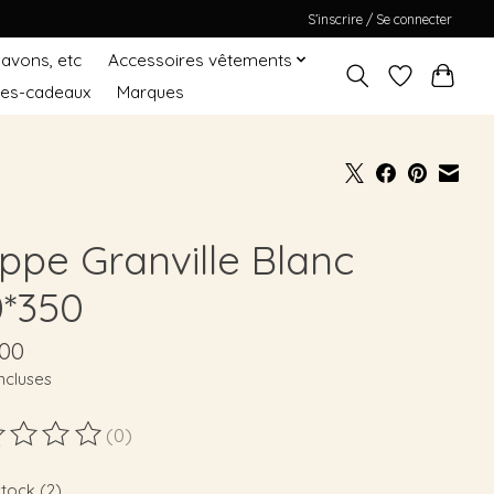
S’inscrire / Se connecter
Savons, etc
Accessoires vêtements
tes-cadeaux
Marques
ppe Granville Blanc
0*350
,00
ncluses
(0)
duit est évalué à
0
sur 5
stock (2)