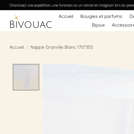
Choisissez une expédition, une livraison ou un retrait en magasin lors du pai
Accueil
Bougies et parfums
D
Bijoux
Accessoir
Accueil
/
Nappe Granville Blanc 170*350
Product image slideshow Items