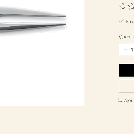
Ce pro
En 
Quantit
Ajou