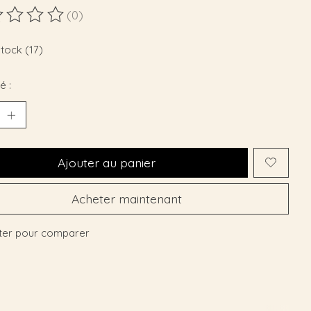
(0)
duit est évalué à
0
sur 5
stock (17)
é :
Ajouter au panier
Acheter maintenant
ter pour comparer