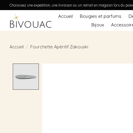
Choisissez une expédition, une livraison ou un retrait en magasin lors du pai
Accueil
Bougies et parfums
D
Bijoux
Accessoir
Accueil
/
Fourchette Apéritif Zakouski
Product image slideshow Items