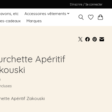
S’inscrire / Se connecter
Savons, etc
Accessoires vêtements
tes-cadeaux
Marques
rchette Apéritif
kouski
0
ncluses
ette Apéritif Zakouski