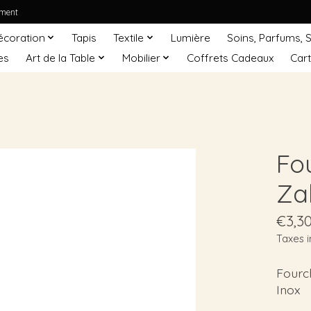
ement
écoration
Tapis
Textile
Lumière
Soins, Parfums, 
es
Art de la Table
Mobilier
Coffrets Cadeaux
Car
Fou
Za
€3,3
Taxes i
Fourch
Inox