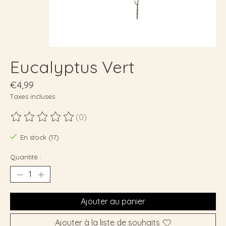
Eucalyptus Vert
€4,99
Taxes incluses
(0)
Ce produit est évalué à
0
sur 5
En stock (17)
Quantité :
Ajouter au panier
Ajouter à la liste de souhaits