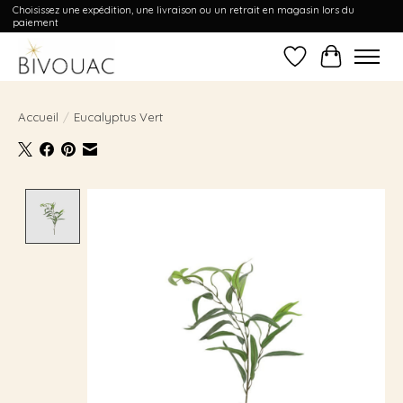
Choisissez une expédition, une livraison ou un retrait en magasin lors du
paiement
Liste de souhait
Panier
Accueil
/
Eucalyptus Vert
Product image slideshow Items