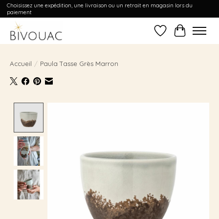
Choisissez une expédition, une livraison ou un retrait en magasin lors du
paiement
Liste de souhait
Panier
Accueil
/
Paula Tasse Grès Marron
Product image slideshow Items