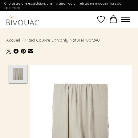
Choisissez une expédition, une livraison ou un retrait en magasin lors du
paiement
Liste de souhait
Panier
Accueil
/
Plaid Couvre Lit Vanly Naturel 180*240
Product image slideshow Items