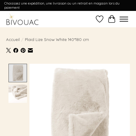
Choisissez une expédition, une livraison ou un retrait en magasin lors du
paiement
Liste de souhait
Panier
Accueil
/
Plaid Lize Snow White 140*180 cm
Product image slideshow Items