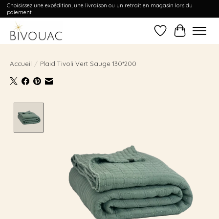
Choisissez une expédition, une livraison ou un retrait en magasin lors du
paiement
Liste de souhait
Panier
Accueil
/
Plaid Tivoli Vert Sauge 130*200
Product image slideshow Items