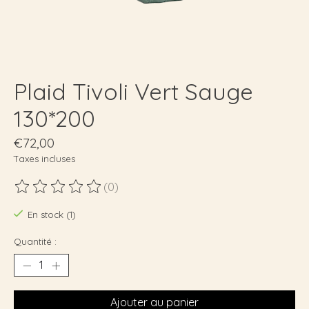
Plaid Tivoli Vert Sauge
130*200
€72,00
Taxes incluses
(0)
Ce produit est évalué à
0
sur 5
En stock (1)
Quantité :
Ajouter au panier